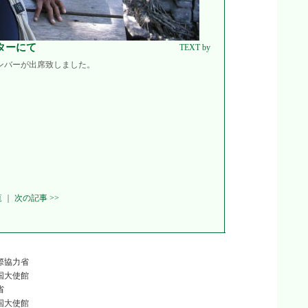
ターにて
TEXT by
ンバーが出席致しました。
覧
｜
次の記事 >>
際協力省
国大使館
省
国大使館