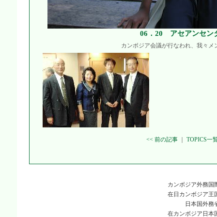
06．20 アセアンセン
カンボジア会議が行なわれ、我々メ
<< 前の記事
｜
TOPICS一
カンボジア外務国
在日カンボジア王
日本国外務
在カンボジア日本